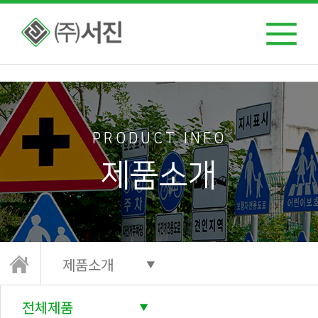
Notice: Undefined index: ttp in /home/web/sjsafe/www/html/mobile/product/vi
ew.html on line 5
PRODUCT INFO
제품소개
제품소개
전체제품