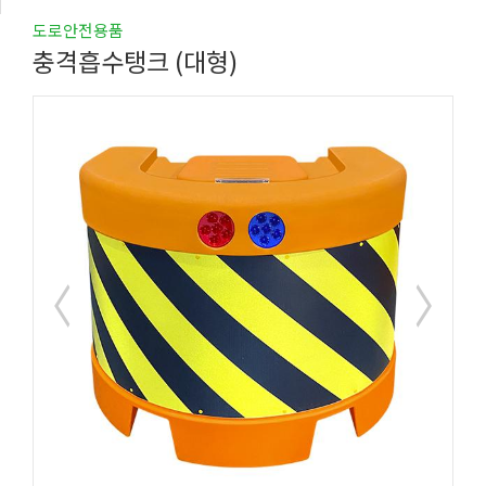
도로안전용품
충격흡수탱크 (대형)